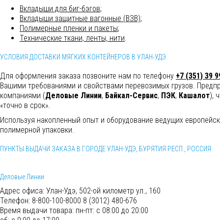
Вкладыши для биг-бэгов
;
Вкладыши защитные вагонные (ВЗВ)
;
Полимерные пленки и пакеты
;
Технические ткани, ленты, нити
.
УСЛОВИЯ ДОСТАВКИ МЯГКИХ КОНТЕЙНЕРОВ В УЛАН-УДЭ
Для оформления заказа позвоните нам по телефону
+7 (351) 39 9
Вашими требованиями и свойствами перевозимых грузов. Предпр
компаниями (
Деловые Линии
,
Байкал-Сервис
,
ПЭК
,
Кашалот
),
«точно в срок».
Используя накопленный опыт и оборудование ведущих европейск
полимерной упаковки.
ПУНКТЫ ВЫДАЧИ ЗАКАЗА В ГОРОДЕ УЛАН-УДЭ, БУРЯТИЯ РЕСП., РОССИЯ
Деловые Линии
Адрес офиса:
Улан-Удэ, 502-ой километр ул., 160
Телефон:
8-800-100-8000 8 (3012) 480-676
Время выдачи товара:
пн-пт: с 08:00 до 20:00