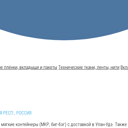
е плёнки, вкладыши и пакеты
Технические ткани, ленты, нити
Вкл
Я РЕСП., РОССИЯ
 мягкие контейнеры (МКР, биг-бэг) с доставкой в Улан-Удэ. Такж